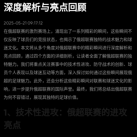
深度解析与亮点回顾
2025-05-21 09:17:12
在俄超联赛的激烈赛场上，涌现出了一系列精彩的瞬间，这些瞬间不
仅反映了球员们的竞技状态，也揭示了俄超联赛独特的战术魅力和球
迷文化。本文将从多个角度对俄超联赛中的精彩瞬间进行深度解析和
亮点回顾，通过四个方面的详细剖析，让读者全面了解俄超联赛的独
特魅力。我们将重点关注赛事中的技术性进攻、防守战术的创新、球
员个人表现以及球迷互动等方面，深入探讨如何通过这些瞬间展现俄
超的足球魅力。此外，还会分析这些精彩瞬间对联赛和球迷文化的影
响，进一步提升俄超联赛的国际声誉。最终，我们将总结出俄超联赛
为何不容错过，展现其独特的足球价值。
1、技术性进攻：俄超联赛的进攻
亮点