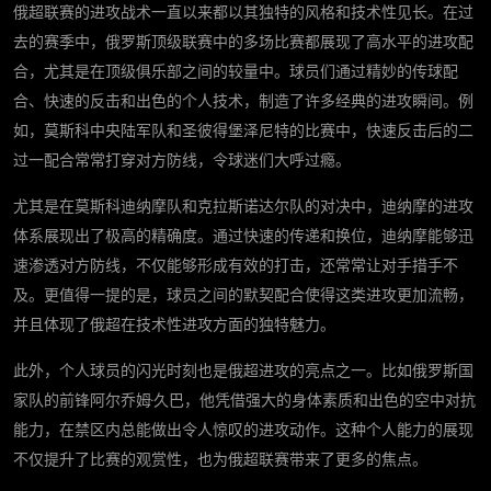
俄超联赛的进攻战术一直以来都以其独特的风格和技术性见长。在过
去的赛季中，俄罗斯顶级联赛中的多场比赛都展现了高水平的进攻配
合，尤其是在顶级俱乐部之间的较量中。球员们通过精妙的传球配
合、快速的反击和出色的个人技术，制造了许多经典的进攻瞬间。例
如，莫斯科中央陆军队和圣彼得堡泽尼特的比赛中，快速反击后的二
过一配合常常打穿对方防线，令球迷们大呼过瘾。
尤其是在莫斯科迪纳摩队和克拉斯诺达尔队的对决中，迪纳摩的进攻
体系展现出了极高的精确度。通过快速的传递和换位，迪纳摩能够迅
速渗透对方防线，不仅能够形成有效的打击，还常常让对手措手不
及。更值得一提的是，球员之间的默契配合使得这类进攻更加流畅，
并且体现了俄超在技术性进攻方面的独特魅力。
此外，个人球员的闪光时刻也是俄超进攻的亮点之一。比如俄罗斯国
家队的前锋阿尔乔姆·久巴，他凭借强大的身体素质和出色的空中对抗
能力，在禁区内总能做出令人惊叹的进攻动作。这种个人能力的展现
不仅提升了比赛的观赏性，也为俄超联赛带来了更多的焦点。