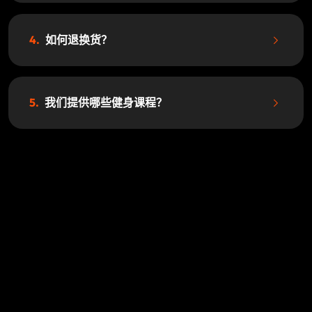
4.
如何退换货？
5.
我们提供哪些健身课程？