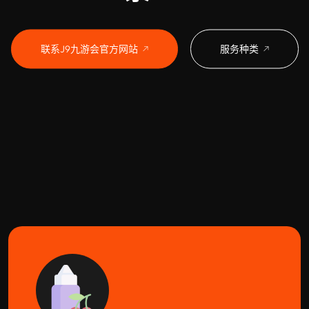
联系J9九游会官方网站
服务种类