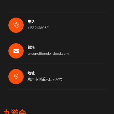
电话
+13594780321
邮箱
unconditional@icloud.com
地址
泉州市刊舌入口209号
九游会