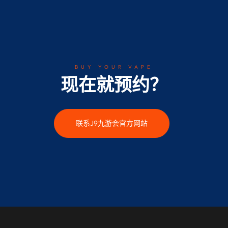
BUY YOUR VAPE
现在就预约？
联系J9九游会官方网站