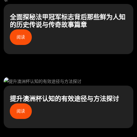
全面探秘法甲冠军标志背后那些鲜为人知
的历史传说与传奇故事篇章
阅读
提升澳洲杯认知的有效途径与方法探讨
阅读