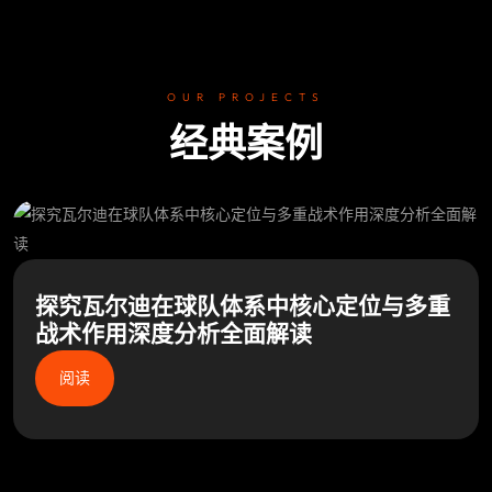
OUR PROJECTS
经典案例
探究瓦尔迪在球队体系中核心定位与多重
战术作用深度分析全面解读
阅读