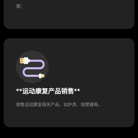
理；
**运动康复产品销售**
销售运动康复相关产品，如护具、按摩器等。