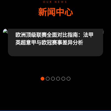
OUR NEWS
新闻中心
2025-12-09 13:47:49
欧洲顶级联赛全面对比指南：法甲
英超意甲与欧冠赛事差异分析