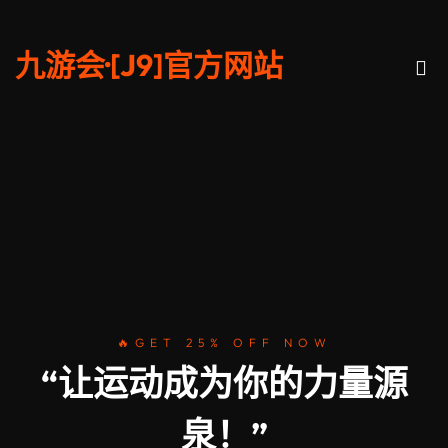
九游会·[J9]官方网站
🔥GET 25% OFF NOW
“让运动成为你的力量源
泉！”