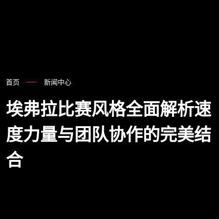
首页
新闻中心
埃弗拉比赛风格全面解析速
度力量与团队协作的完美结
合