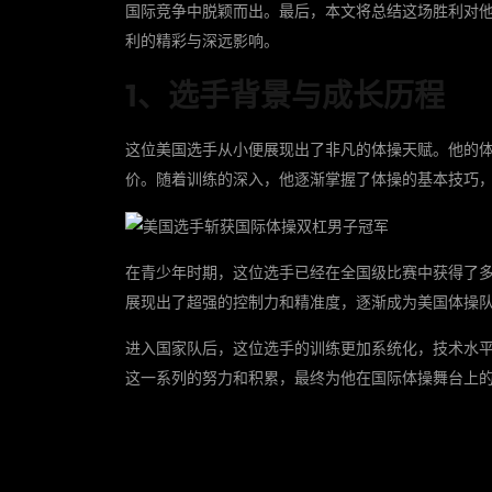
国际竞争中脱颖而出。最后，本文将总结这场胜利对
利的精彩与深远影响。
1、选手背景与成长历程
这位美国选手从小便展现出了非凡的体操天赋。他的
价。随着训练的深入，他逐渐掌握了体操的基本技巧
在青少年时期，这位选手已经在全国级比赛中获得了
展现出了超强的控制力和精准度，逐渐成为美国体操
进入国家队后，这位选手的训练更加系统化，技术水
这一系列的努力和积累，最终为他在国际体操舞台上
2、比赛过程与精彩表现
在此次国际体操双杠男子冠军赛中，美国选手的表现