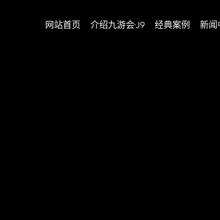
网站首页
介绍九游会·J9
经典案例
新闻