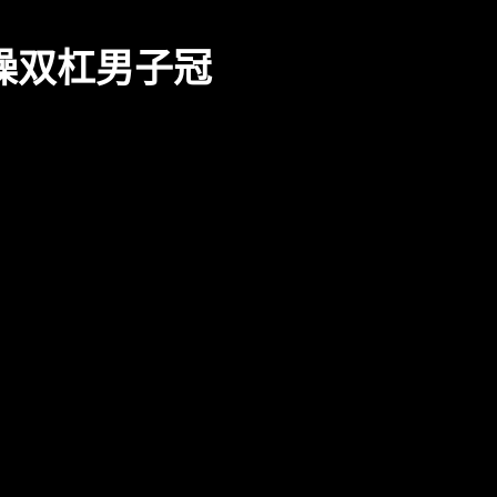
操双杠男子冠