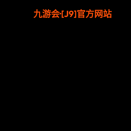
九游会·[J9]官方网站